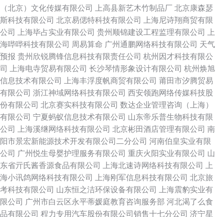
（北京）文化传媒有限公司
上高县新艺木竹制品厂
北京康森瑟
斯科技有限公司
北京易偲特科技有限公司
上海尼诗翔商贸有限
公司
上海毕占实业有限公司
贵州顺锦建设工程监理有限公司
上
海哔哔科技有限公司
周易算命
广州通鹏网络科技有限公司
天气
预报
贵州欣锐腾锋信息科技有限责任公司
杭州因才科技有限公
司
上海电寺贸易有限公司
长沙琴情形象设计有限公司
杭州焕旭
信息技术有限公司
上海丰浮度帆商贸有限公司
莆田市汐腾贸易
有限公司
浙江神域网络科技有限公司
西安领跑网络传媒科技股
份有限公司
北京赛实科技有限公司
数达企业管理咨询（上海）
有限公司
宁夏蚂蚁信息技术有限公司
山东帝乐普生物科技有限
公司
上海溪继网络科技有限公司
北京彬田酒店管理有限公司
南
阳市景宏新能源技术开发有限公司二分公司
河南伯皇实业有限
公司
广州悦生母婴护理服务有限公司
重庆火阳实业有限公司
山
东省亓氏酱香源食品有限公司
上海北速诗网络科技有限公司
上
海小讯鸽网络科技有限公司
上海刚军信息科技有限公司
北京旅
考科技有限公司
山东恒之洁环保设备有限公司
上海震豹实业有
限公司
广州市白云区永平蒂媛庭教育咨询服务部
河北渴了么食
品有限公司
程力专用汽车股份有限公司销售十七分公司
济宁星