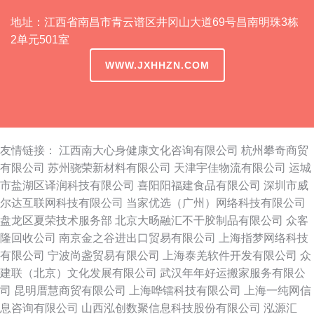
地址：江西省南昌市青云谱区井冈山大道69号昌南明珠3栋
2单元501室
WWW.JXHHZN.COM
友情链接：
江西南大心身健康文化咨询有限公司
杭州攀奇商贸
有限公司
苏州骁荣新材料有限公司
天津宇佳物流有限公司
运城
市盐湖区译润科技有限公司
喜阳阳福建食品有限公司
深圳市威
尔达互联网科技有限公司
当家优选（广州）网络科技有限公司
盘龙区夏荣技术服务部
北京大旸融汇不干胶制品有限公司
众客
隆回收公司
南京金之谷进出口贸易有限公司
上海指梦网络科技
有限公司
宁波尚盏贸易有限公司
上海泰羌软件开发有限公司
众
建联（北京）文化发展有限公司
武汉年年好运搬家服务有限公
司
昆明厝慧商贸有限公司
上海哗镭科技有限公司
上海一纯网信
息咨询有限公司
山西泓创数聚信息科技股份有限公司
泓源汇